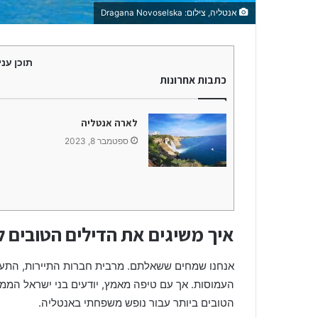
ל
אנטליה, צילום: Dragana Novoselska
י
ה
תוכן עני
כתבות אחרונות
לארה אנטליה
ספטמבר 8, 2023
איך משיגים את הדילים הטובים 
אנחנו שמחים ששאלתם. מרבית חברות התיירות, התעופ
העמוסות. אך עם טיפה מאמץ, יודעים בני ישראל הממ
הטובים ביותר עבור נופש משפחתי באנטליה.