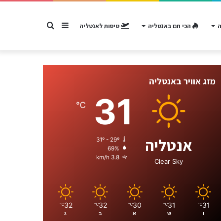
Sidebar
חפש
ה
הכי חם באנטליה
טיסות לאנטליה
עבור
מזג אוויר באנטליה
31
℃
אנטליה
31º - 29º
69%
3.8 km/h
Clear Sky
32
32
30
31
31
℃
℃
℃
℃
℃
ו
ש
א
ב
ג