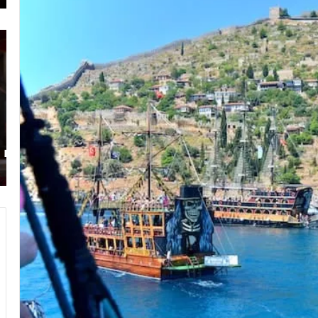
א
מ
נ
ל
ט
ו
ל
נ
י
ו
ה
ת
ש
ה
ינואר 7, 2023
ו
כ
אנטליה שווקים – רשימת מקומות השוק הכי שווים
ו
ל
בעיר
ק
כ
י
ל
ם
ו
–
ל
ר
ב
ש
א
י
נ
מ
ט
ת
ל
מ
י