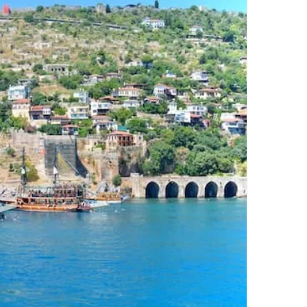
מ
ל
ו
נ
ו
ת
ע
ם
אוגוסט 17, 2023
פ
מלונות עם פארק מים באנטליה
א
ר
ק
מ
י
ם
ב
א
נ
ט