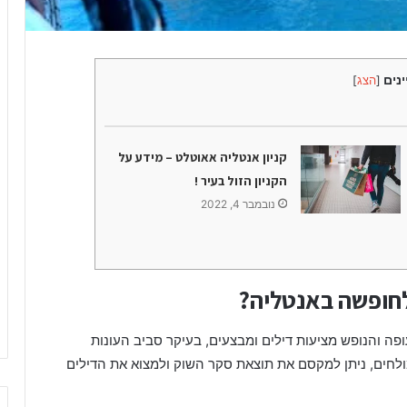
ק
ה
ו
מ
ו
ת
ינים
[
הצג
]
ה
ש
ו
ק
קניון אנטליה אאוטלט – מידע על
ה
הקניון הזול בעיר !
כ
נובמבר 4, 2022
י
ש
ו
ו
י
לחופשה באנטליה?
ם
ב
ה והנופש מציעות דילים ומבצעים, בעיקר סביב העונות
ע
ולחים, ניתן למקסם את תוצאת סקר השוק ולמצוא את הדילים
י
ר