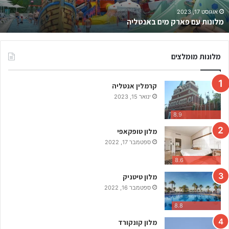
ו
ו
ינואר 7, 2023
אנטליה שווקים – רשימת מקומות השוק הכי שווים בעיר
ק
י
ם
–
מלונות מומלצים
ר
ש
קרמלין אנטליה
י
מ
ינואר 15, 2023
ת
8.9
מ
ק
מלון טופקאפי
ו
ספטמבר 17, 2022
מ
8.6
ו
ת
מלון טיטניק
ה
ספטמבר 16, 2022
ש
ו
8.8
ק
מלון קונקורד
ה