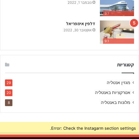
נובמבר 1, 2022
כ
י
9.1
ש
דלפין אימפריאל
ו
אוקטובר 30, 2022
ו
י
9.1
ם
ב
ע
י
קטגוריות
ר
מגזין אנטליה
29
אטרקציות באנטליה
20
מלונות באנטליה
8
Error: Check the Instagarm section settings.