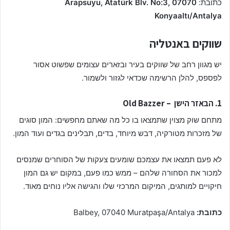
כתובת:
Arapsuyu, Atatürk Blv. No:3, 07070
Konyaaltı/Antalya
שווקים באנטליה
יש מגוון רחב של שווקים בעיר ובזארים עצומים שפשוט אסור
לפספס, להלן הרשימה שכדאי לגזור ולשמור.
1. הבאזר הישן – Old Bazzer
מתחם שוק מצוין שתמצאו בו כל מה שאתם מחפשים: המון סוגים
של מזכרות מטורקיה, דבש מיוחד, בדים, תבלינים בגדים ועוד המון.
לא פעם תמצאו את עצמכם שומעים צעקות של הסוחרים שמנסים
למכור את הסחורה שלהם – ממש כמו פעם, במקום יש גם המון
חיקויים למותגים, המיקום המרכזי שלו והגישה אליו נוחים מאוד.
כתובת:
Balbey, 07040 Muratpaşa/Antalya