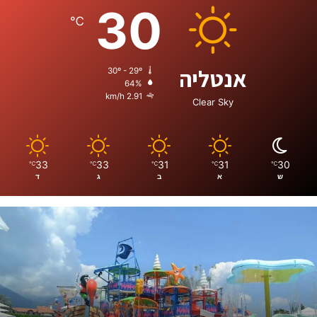
30
℃
אנטליה
30º - 29º
64%
2.91 km/h
Clear Sky
33
33
31
31
30
℃
℃
℃
℃
℃
ש
א
ב
ג
ד
א
נ
ט
ל
י
ה
ש