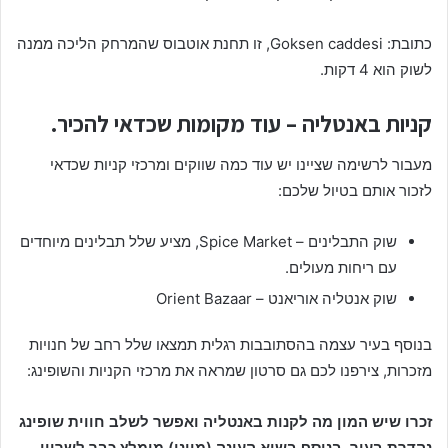
כתובת: Goksen caddesi, זו תחנת אוטבוס שהמרחק הליכה ממנה
לשוק הוא 4 דקות.
קניות באנטליה – עוד מקומות שכדאי להכיר.
מעבור לרשימה שציינו יש עוד כמה שווקים ומרכזי קניות שכדאי
לזכור אותם בטיול שלכם:
שוק התבלינים – Spice Market, מציע שלל תבלינים מיוחדים
עם ריחות מעולים.
שוק אנטליה אוריאנט – Orient Bazaar
בנוסף בעיר עצמה בהסתובבות רגלית תמצאו שלל רחב של חנויות
מזכרות, צירפנו לכם גם סרטון שמראה את מרכזי הקניות והשופינג:
זכרו שיש המון מה לקנות באנטליה ואפשר לשלב חווית שופינג
נהדרת בעיר. בנוסף בשיא העונה (מיוני) מומלץ כבר לשריין