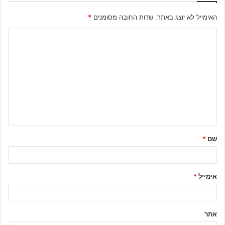
האימייל לא יוצג באתר.
שדות החובה מסומנים
*
ה
ת
ג
ו
ב
ה
ש
שם
*
ל
ך
*
אימייל
*
אתר