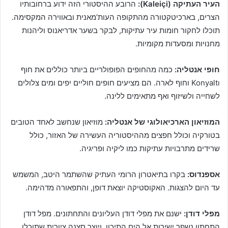
העיר העתיקה (Kaleiçi):
הרובע ההיסטורי הזה ידוע ברחובותיו
הצרים, בארכיטקטורה מהתקופה העות’מאנית ובאווירה המקסימה.
תוכלו לחקור חומות עיר עתיקות, לבקר בשער אדריאנוס וליהנות
מחנויות ומסעדות מקומיות.
חופי אנטליה:
כמה מהחופים הפופולריים ביותר כוללים את חוף
Konyaltı וחוף לארה. הם מציעים חופים חוליים יפים ומים צלולים
לשחייה ולשיזוף ואף מתאימים ללינה.
המוזיאון הארכיאולוגי של אנטליה:
מוזיאון שנחשב לאחד הטובים
בטורקיה וכולל חפצים מההיסטוריה העשירה של האזור, כולל
שרידים מתרבויות עתיקות כמו ליקיה ופריגיה.
אספנדוס:
בקרו בתיאטרון הרומי העתיק שהשתמר היטב, המשמש
עד היום להצגות. האקוסטיקה יוצאת דופן, והתפאורה מדהימה.
מפלי דודן:
ישנם את מפלי דודן העליונים והתחתונים. מפל דודן
התחתון נשפך ישירות אל הים התיכון, ויוצר סצנה ציורית שתוכלו