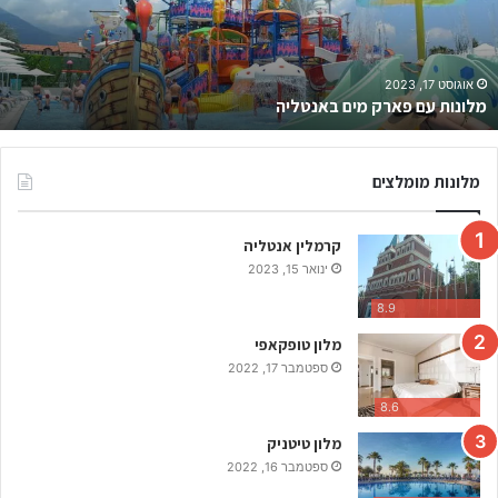
ה
ש
ו
ו
ינואר 7, 2023
אנטליה שווקים – רשימת מקומות השוק הכי שווים בעיר
ק
י
ם
–
מלונות מומלצים
ר
ש
קרמלין אנטליה
י
מ
ינואר 15, 2023
ת
8.9
מ
ק
מלון טופקאפי
ו
ספטמבר 17, 2022
מ
8.6
ו
ת
מלון טיטניק
ה
ספטמבר 16, 2022
ש