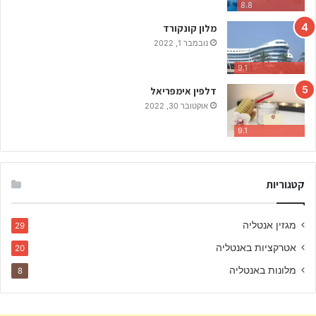
ו
8.8
ק
מלון קונקורד
ה
נובמבר 1, 2022
כ
י
9.1
ש
דלפין אימפריאל
ו
אוקטובר 30, 2022
ו
י
9.1
ם
ב
ע
י
קטגוריות
ר
מגזין אנטליה
29
אטרקציות באנטליה
20
מלונות באנטליה
8