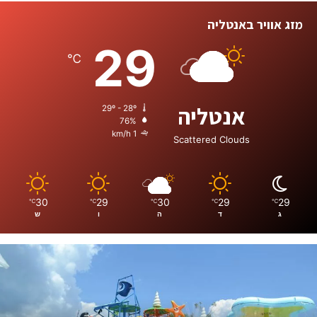
מזג אוויר באנטליה
29
℃
אנטליה
29º - 28º
76%
1 km/h
Scattered Clouds
30
29
30
29
29
℃
℃
℃
℃
℃
ג
ד
ה
ו
ש
א
נ
ט
ל
י