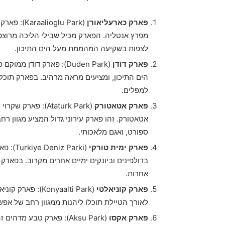
פארק כארעליאורן
(oglu Park
מפרץ אנטליה. הפארק מכיל שבילי הליכה מרוצפים
לצפות בשקיעה המהממת מעל הים התיכון.
פארק דודן
(Duden Park): פארק דוד
הים התיכון, ומציעים מראה מרהיב. בפארק תוכלו
למפלים.
פארק אטאטורק
(Ataturk Park): 
אטאטורק. זהו פארק עירוני גדול המציע מגוון רחב
ספורט, ואגם מלאכותי.
פארק ימית טורקי
(Parki
בדולפינים וביונקים ימיים אחרים מקרוב. בפארק 
אחרות.
פארק קוניאלטי
(Konyaalti Park
לאורך הטיילת תוכלו ליהנות ממגוון רחב של אפשרו
פארק אקסו
(Aksu Park): פארק טבע 