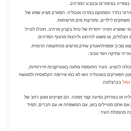
ת בצפייה בציפורים ובטבע המרהיב.
ו עוד פארק עירוני נהדר הממוקם במרכז אנטליה. הפארק מציע שפע של
מי משחקים לילדים, ומזרקות מים מרשימות.
S): פארק לאומי שמציע חוויה ייחודית של טיול בקניון מרהיב. תוכלו לטייל
הצלולים, או פשוט להירגע וליהנות מהנוף המדהים.
A): פארק שנמצא סביב אמפיתיאטרון עתיק מרשים מהתקופה הרומית.
ריה עתיקה ויופי טבעי.
ולה להציע. העיר התוססת מלאה באטרקציות תיירותיות,
סגנון הפארקים באנטליה הוא לא כמו אירופה הקלאסית ולמעשה
גואל
בברצלונה.
ליה או במרחק נסיעה קצר ממנה. הם מציעים מגוון רחב של
ן אם אתם מטיילים בזוג, עם המשפחה או עם חברים, תמיד
ה מהמולת העיר.