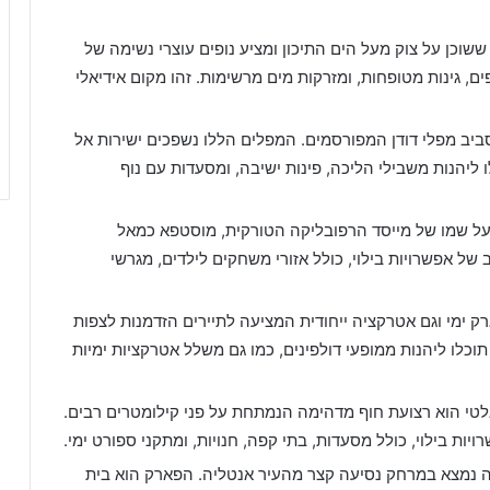
Karaali): פארק ששוכן על צוק מעל הים התיכון ומציע נופים עוצרי נשימה של
, גינות מטופחות, ומזרקות מים מרשימות. זהו מקום אידיאלי
ן ממוקם סביב מפלי דודן המפורסמים. המפלים הללו נשפכים ישירות אל
 ליהנות משבילי הליכה, פינות ישיבה, ומסעדות עם נוף
פארק שקרוי על שמו של מייסד הרפובליקה הטורקית, מוסטפא כמאל
 של אפשרויות בילוי, כולל אזורי משחקים לילדים, מגרשי
Turkiye Deniz ): פארק ימי וגם אטרקציה ייחודית המציעה לתיירים הזדמנות לצפות
תוכלו ליהנות ממופעי דולפינים, כמו גם משלל אטרקציות ימיות
): פארק קוניאלטי הוא רצועת חוף מדהימה הנמתחת על פני קילומטרים רבים.
יות בילוי, כולל מסעדות, בתי קפה, חנויות, ומתקני ספורט ימי.
מדהים זה נמצא במרחק נסיעה קצר מהעיר אנטליה. הפארק הוא בית