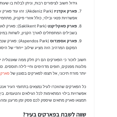
גידול חשוב לציפורים רבות, וניתן לבלות בו שעו
פארק אקדניז
(Akdeniz Park): זה
אפשרויות פנאי ובילוי, כולל אזורי פיקניק, מתח
פארק סאקליקנט
(aklikent Park
בשבילים המתפתלים לאורך הקניון, לשחות במים 
פארק אספנדוס
(spendos Park
המקום המרהיב הזה מציע שילוב ייחודי של היסטו
חשוב לזכור כי הפארקים הם רק חלק ממה שאנטליה יכ
מלונות מפנקים, חופים מדהימים וחיי לילה תוססים. 
יותר מזרח תיכוני, אל תצפו לפארקים בסגנון של
פארק 
כל הפארקים שהוזכרו לעיל נמצאים בתחומי העיר אנט
אפשרויות בילוי המתאימות לכל הגילאים והטעמים. בי
תמצאו פארק מתאים שיספק לכם פסק זמן מרענן ומהנ
שווה לשבת בפארקים בעיר?