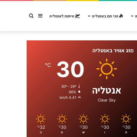
Sidebar
חפש
ה
הכי חם באנטליה
טיסות לאנטליה
עבור
מזג אוויר באנטליה
30
℃
אנטליה
30º - 29º
66%
4.41 km/h
Clear Sky
32
30
30
30
30
℃
℃
℃
℃
℃
ה
ו
ש
א
ב