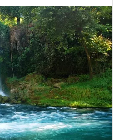
א
ל
נ
י
ה
ספטמבר 27, 2022
אלניה