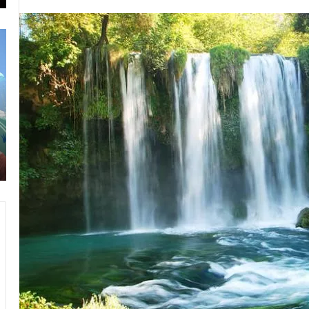
ק
מ
נ
ל
י
ו
ו
נ
ת
ו
ב
ת
א
ע
נ
ם
אוגוסט 7, 2023
ט
פ
קניות באנטליה
ל
א
י
ר
ה
ק
מ
י
ם
ב
א
נ
ט