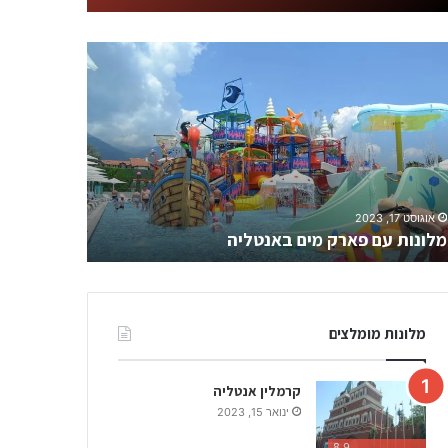
א
נ
ט
ל
י
ה
ש
ינואר 7, 2023
ו
אנטליה שוו
אוגוסט 17, 2023
ו
מלונות עם פארק מים באנטליה
בעיר
ק
י
ם
–
ר
מלונות מומלצים
ש
י
מ
קרמלין אנטליה
ת
ינואר 15, 2023
מ
8.9