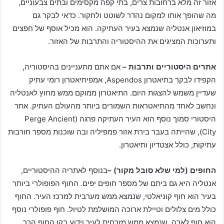
אזור זה מלא ברחובות צרים, בתי קפה מקסימים ובתים צבעוניים,
מה שהופך אותו למקום נהדר לשוטט ולחקור. כדאי לבקר גם
במוזיאון אנטליה שנמצא בעיר העתיקה. הוא מכיל אוסף של חפצים
ותערוכות המציגים את ההיסטוריה והתרבות של האזור.
אתרים היסטוריים ותרבות –
אם אתם מתעניינים בהיסטוריה,
הקפידו לבקר בתיאטרון Aspendos, אמפיתיאטרון רומי עתיק
שעדיין משמש להצגות היום. התיאטרון ממוקם ממש מחוץ לאנטליה
ונחשב לאחד מהתיאטראות השמורים ביותר מהעולם העתיק. אתר
היסטורי סמוך נוסף הוא העיר העתיקה פרגה (Perge Ancient
City), שהייתה בעבר בירת אזור פמפיליה ובה שוכנות מספר חורבות
עתיקות, כולל אצטדיון ותיאטרון.
החופים (למי שלא סובל מקור) –
בנוסף לאתריה ההיסטוריים,
אנטליה היא גם ביתם של מספר חופים יפים. החוף הפופולרי ביותר
בעיר הוא חוף קוניאלטי, שנמצא ממש מערבית למרכז העיר. החוף
כולל מים צלולים וטיילת ארוכה המושלמת לטיול. חוף פופולרי נוסף
הוא חוף לארה, שנמצא ממש מזרחית לעיר וידוע בקו החוף הרך