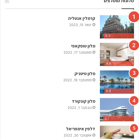
מלונות מומלצים
ר
ש
קרמלין אנטליה
י
מ
ינואר 15, 2023
ת
8.9
מ
ק
מלון טופקאפי
ו
ספטמבר 17, 2022
מ
8.6
ו
ת
מלון טיטניק
ה
ספטמבר 16, 2022
ש
ו
8.8
ק
מלון קונקורד
ה
נובמבר 1, 2022
כ
י
9.1
ש
דלפין אימפריאל
ו
אוקטובר 30, 2022
ו