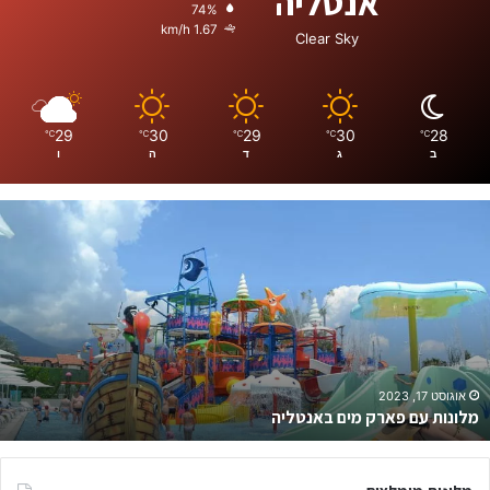
אנטליה
74%
1.67 km/h
Clear Sky
29
30
29
30
28
℃
℃
℃
℃
℃
ב
ג
ד
ה
ו
א
נ
ט
ל
י
ה
ש
ו
ו
ינואר 7, 2023
אנטליה שווקים – רשימת מקומות השוק הכי שווים בעיר
ק
י
ם
–